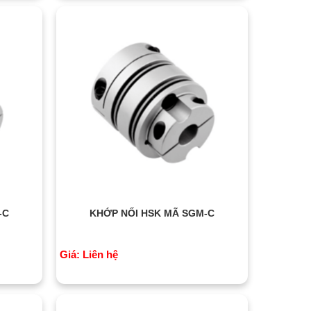
-C
KHỚP NỐI HSK MÃ SGM-C
Giá: Liên hệ