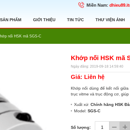
Miền Nam:
dhieu89.i
SẢN PHẨM
GIỚI THIỆU
TIN TỨC
THƯ VIỆN ẢNH
hớp nối HSK mã SGS-C
Khớp nối HSK mã 
Ngày đăng: 2019-09-18 14:59:40
Giá: Liên hệ
Khớp nối dùng để kết nối giữa
trục vitme và trục động cơ, giúp
Xuất xứ:
Chính hãng HSK Đà
Model:
SGS-C
Số lượng: