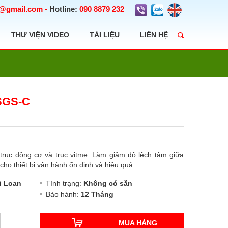
t@gmail.com
-
Hotline:
090 8879 232
THƯ VIỆN VIDEO
TÀI LIỆU
LIÊN HỆ
SGS-C
 trục động cơ và trục vitme. Làm giảm độ lệch tâm giữa
 cho thiết bị vận hành ổn định và hiệu quả.
i Loan
Tình trạng:
Không có sẵn
Bảo hành:
12 Tháng
MUA HÀNG