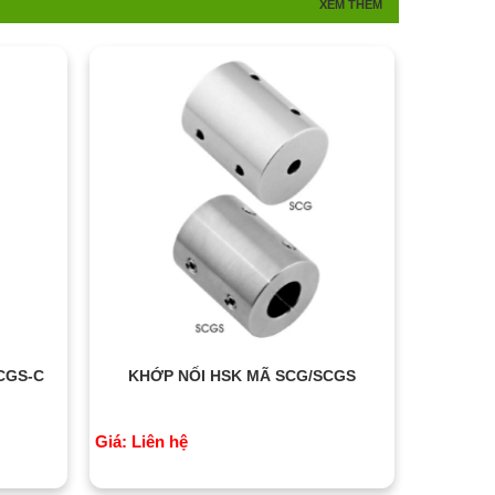
XEM THÊM
CGS-C
KHỚP NỐI HSK MÃ SCG/SCGS
Giá: Liên hệ