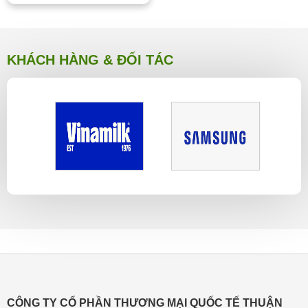
KHÁCH HÀNG & ĐỐI TÁC
CÔNG TY CỔ PHẦN THƯƠNG MẠI QUỐC TẾ THUẬN