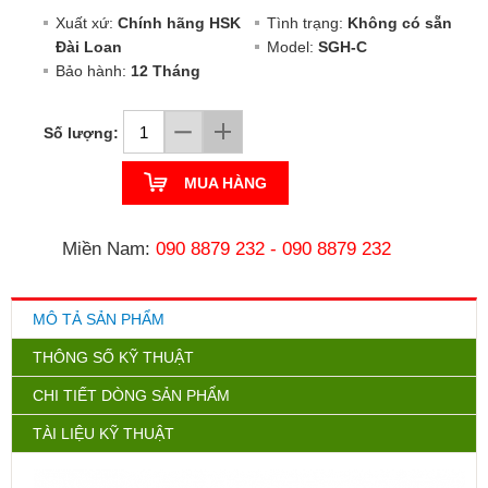
Xuất xứ:
Chính hãng HSK
Tình trạng:
Không có sẵn
Đài Loan
Model:
SGH-C
Bảo hành:
12 Tháng
Số lượng:
MUA HÀNG
Miền Nam:
090 8879 232
-
090 8879 232
MÔ TẢ SẢN PHẨM
THÔNG SỐ KỸ THUẬT
CHI TIẾT DÒNG SẢN PHẨM
TÀI LIỆU KỸ THUẬT