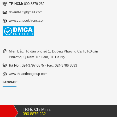
TP HCM:
090 8879 232
dhieu89.it@gmail.com
www.vattucokhicnc.com
Miền Bắc: Tổ dân phố số 1, Đường Phương Canh, P.Xuân
Phương, Q.Nam Từ Liêm, TP.Hà Nội
Hà Nội:
024-3797 0575 - Fax: 024-3786 8893
www.thuanthaogroup.com
FANPAGE
TP.Hồ Chí Minh:
090 8879 232