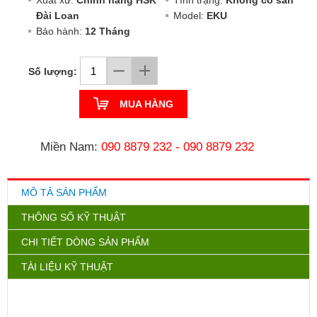
Xuất xứ:
Chính hãng HSK
Tình trạng:
Không có sẵn
Đài Loan
Model:
EKU
Bảo hành:
12 Tháng
Số lượng:
MUA HÀNG
Miền Nam:
090 8879 232
-
090 8879 232
MÔ TẢ SẢN PHẨM
THÔNG SỐ KỸ THUẬT
CHI TIẾT DÒNG SẢN PHẨM
TÀI LIỆU KỸ THUẬT