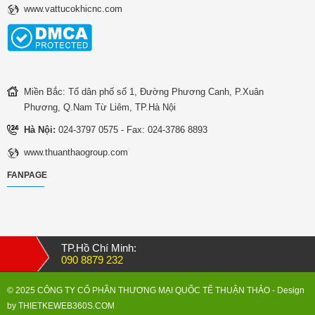
www.vattucokhicnc.com
Miền Bắc: Tổ dân phố số 1, Đường Phương Canh, P.Xuân
Phương, Q.Nam Từ Liêm, TP.Hà Nội
Hà Nội:
024-3797 0575 - Fax: 024-3786 8893
www.thuanthaogroup.com
FANPAGE
TP.Hồ Chí Minh:
090 8879 232
© 2025 CÔNG TY CỔ PHẦN THƯƠNG MẠI QUỐC TẾ THUẬN THẢO
- Design
by
THIETKEWEB360S.COM