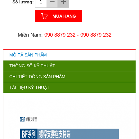
Số lượng:
MUA HÀNG
Miền Nam:
090 8879 232
-
090 8879 232
MÔ TẢ SẢN PHẨM
THÔNG SỐ KỸ THUẬT
CHI TIẾT DÒNG SẢN PHẨM
TÀI LIỆU KỸ THUẬT