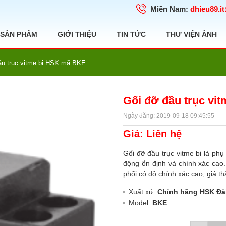
Miền Nam:
dhieu89.i
SẢN PHẨM
GIỚI THIỆU
TIN TỨC
THƯ VIỆN ẢNH
ầu trục vitme bi HSK mã BKE
Gối đỡ đầu trục vi
Ngày đăng: 2019-09-18 09:45:55
Giá: Liên hệ
Gối đỡ đầu trục vitme bi là phụ
động ổn định và chính xác ca
phối có độ chính xác cao, giá 
Xuất xứ:
Chính hãng HSK Đà
Model:
BKE