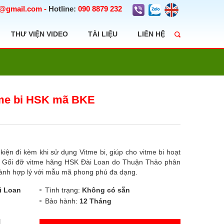
t@gmail.com
-
Hotline:
090 8879 232
THƯ VIỆN VIDEO
TÀI LIỆU
LIÊN HỆ
tme bi HSK mã BKE
 kiện đi kèm khi sử dụng Vitme bi, giúp cho vitme bi hoạt
o. Gối đỡ vitme hãng HSK Đài Loan do Thuận Thảo phân
thành hợp lý với mẫu mã phong phú đa dạng.
i Loan
Tình trạng:
Không có sẵn
Bảo hành:
12 Tháng