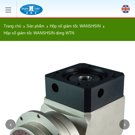
Trang chủ
Sản phẩm
Hộp số giảm tốc WANSHSIN
Hộp số giảm tốc WANSHSIN dòng WTN
‹
›