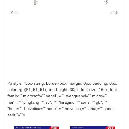
<p style="box-sizing: border-box; margin: 0px; padding: 0px;
color: rgb(51, 51, 51); line-height: 30px; font-size: 16px; font-
family: " microsoft="" yahei",="" "wenquanyi="" micro=""
hei",="" "pingfang="" sc",="" "hiragino="" sans="" gb",=""
"heiti="" "helvetica="" neue",="" helvetica,="" arial,="" sans-
serif;"="">