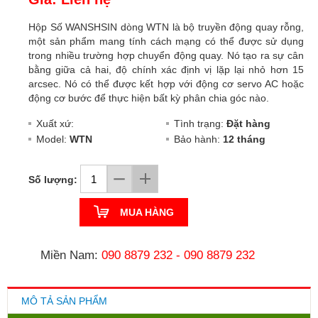
Hộp Số WANSHSIN dòng WTN là bộ truyền động quay rỗng,
một sản phẩm mang tính cách mạng có thể được sử dụng
trong nhiều trường hợp chuyển động quay. Nó tạo ra sự cân
bằng giữa cả hai, độ chính xác định vị lặp lại nhỏ hơn 15
arcsec. Nó có thể được kết hợp với động cơ servo AC hoặc
động cơ bước để thực hiện bất kỳ phân chia góc nào.
Xuất xứ:
Tình trạng:
Đặt hàng
Model:
WTN
Bảo hành:
12 tháng
Số lượng:
MUA HÀNG
Miền Nam:
090 8879 232
-
090 8879 232
MÔ TẢ SẢN PHẨM