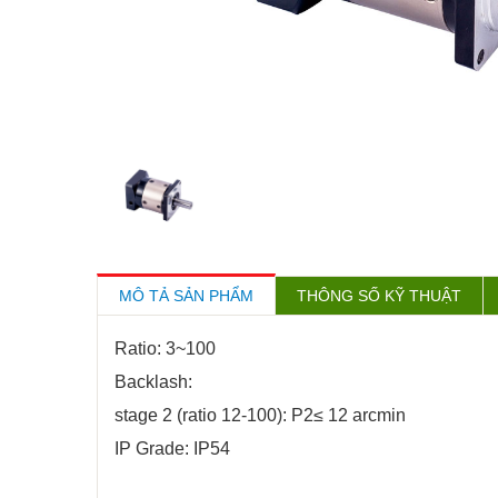
MÔ TẢ SẢN PHẨM
THÔNG SỐ KỸ THUẬT
Ratio: 3~100
Backlash:
stage 2 (ratio 12-100): P2≤ 12 arcmin
IP Grade: IP54