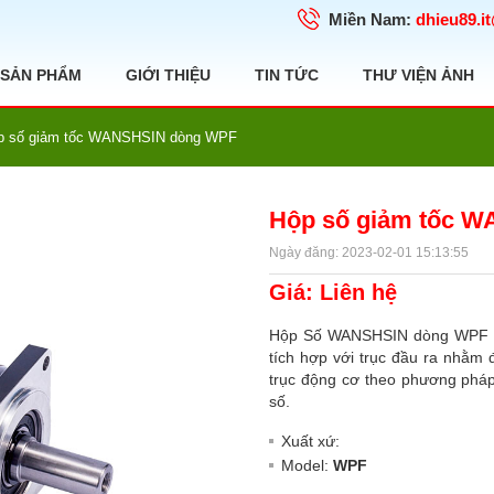
Miền Nam:
dhieu89.i
SẢN PHẨM
GIỚI THIỆU
TIN TỨC
THƯ VIỆN ẢNH
p số giảm tốc WANSHSIN dòng WPF
Hộp số giảm tốc 
Ngày đăng: 2023-02-01 15:13:55
Giá: Liên hệ
Hộp Số WANSHSIN dòng WPF là 
tích hợp với trục đầu ra nhằm
trục động cơ theo phương pháp
số.
Xuất xứ:
Model:
WPF