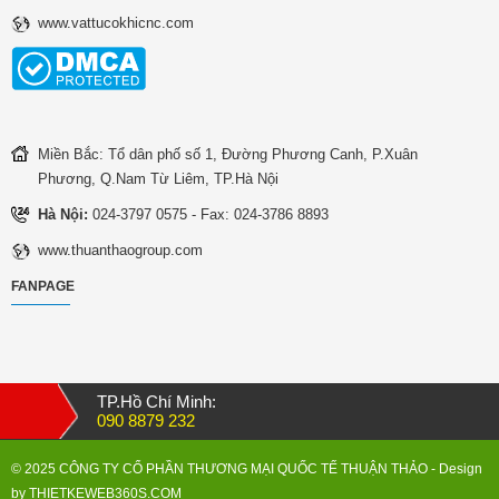
www.vattucokhicnc.com
Miền Bắc: Tổ dân phố số 1, Đường Phương Canh, P.Xuân
Phương, Q.Nam Từ Liêm, TP.Hà Nội
Hà Nội:
024-3797 0575 - Fax: 024-3786 8893
www.thuanthaogroup.com
FANPAGE
TP.Hồ Chí Minh:
090 8879 232
© 2025 CÔNG TY CỔ PHẦN THƯƠNG MẠI QUỐC TẾ THUẬN THẢO
- Design
by
THIETKEWEB360S.COM