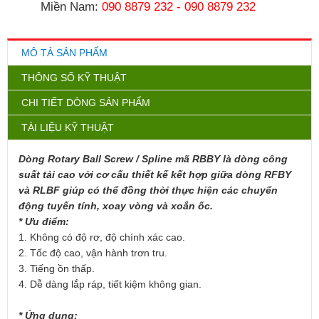
Miền Nam:
090 8879 232
-
090 8879 232
MÔ TẢ SẢN PHẨM
THÔNG SỐ KỸ THUẬT
CHI TIẾT DÒNG SẢN PHẨM
TÀI LIỆU KỸ THUẬT
Dòng Rotary Ball Screw / Spline mã RBBY là dòng công
suất tải cao với cơ cấu thiết kế kết hợp giữa dòng RFBY
và RLBF giúp có thể đồng thời thực hiện các chuyển
động tuyến tính, xoay vòng và xoắn ốc.
* Ưu điểm:
1. Không có độ rơ, độ chính xác cao.
2. Tốc độ cao, vận hành trơn tru.
3. Tiếng ồn thấp.
4. Dễ dàng lắp ráp, tiết kiệm không gian.
* Ứng dụng: