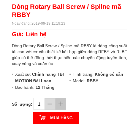
Dòng Rotary Ball Screw / Spline mã
RBBY
Ngày đăng: 2019-09-19 11:19:23
Giá: Liên hệ
Dòng Rotary Ball Screw / Spline mã RBBY là dòng công suất
tải cao với cơ cấu thiết kế kết hợp giữa dòng RFBY và RLBF
giúp có thể đồng thời thực hiện các chuyển động tuyến tính,
xoay vòng và xoắn ốc.
Xuất xứ:
Chính hãng TBI
Tình trạng:
Không có sẵn
MOTION Đài Loan
Model:
RBBY
Bảo hành:
12 Tháng
Số lượng:
MUA HÀNG